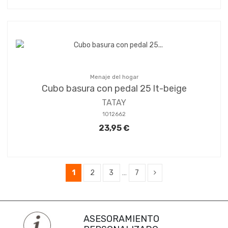
Menaje del hogar
Cubo basura con pedal 25 lt-beige
TATAY
1012662
23,95 €
1
2
3
…
7
ASESORAMIENTO