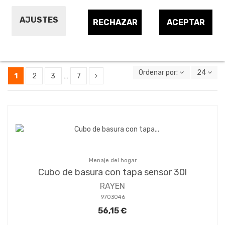
AJUSTES
RECHAZAR
ACEPTAR
Reciclaje
Ordenar por:
24
1
2
3
…
7
Menaje del hogar
Cubo de basura con tapa sensor 30l
RAYEN
9703046
56,15 €