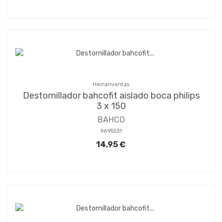
Herramientas
Destornillador bahcofit aislado boca philips
3 x 150
BAHCO
9695531
14,95 €