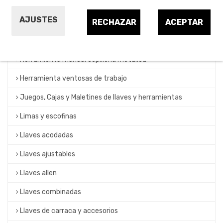
Carros con herrameintas
AJUSTES
Destornilladores y específicos
RECHAZAR
ACEPTAR
Herramienta de dinamometría
Herramienta manual cepillería metálica
Herramienta ventosas de trabajo
Juegos, Cajas y Maletines de llaves y herramientas
Limas y escofinas
Llaves acodadas
Llaves ajustables
Llaves allen
Llaves combinadas
Llaves de carraca y accesorios