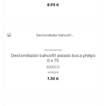
8,95 €
Herramientas
Destornillador bahcofit aislado boca philips
0 x 75
BAHCO
9695528
7,30 €