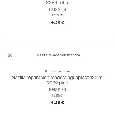
2283 roble
BEISSIER
9625632
4,30 €
Pintura i vernissos
Masilla reparacion madera aguaplast 125 ml
2279 pino
BEISSIER
9625631
4,30 €