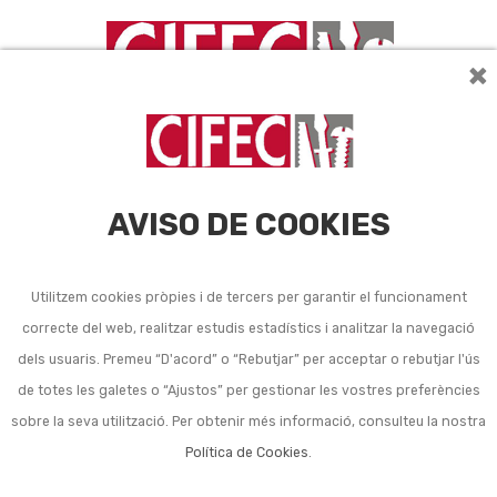
×
AVISO DE COOKIES
Utilitzem cookies pròpies i de tercers per garantir el funcionament
Ceres, massilles i
correcte del web, realitzar estudis estadístics i analitzar la navegació
dels usuaris. Premeu “D'acord” o “Rebutjar” per acceptar o rebutjar l'ús
retocadors de la fusta
de totes les galetes o “Ajustos” per gestionar les vostres preferències
sobre la seva utilització. Per obtenir més informació, consulteu la nostra
Política de Cookies
.
Ordena per:
24
1
2
3